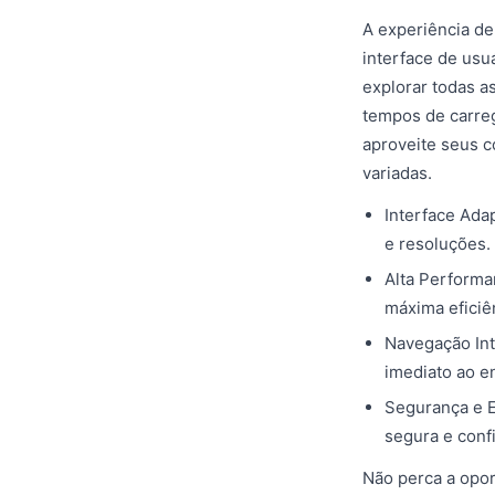
A experiência d
interface de usu
explorar todas a
tempos de carre
aproveite seus 
variadas.
Interface Adap
e resoluções.
Alta Performa
máxima eficiê
Navegação Int
imediato ao e
Segurança e E
segura e confi
Não perca a opor