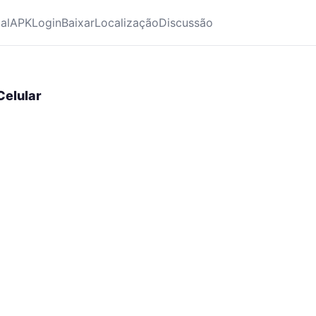
ial
APK
Login
Baixar
Localização
Discussão
Celular