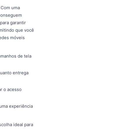
e. Com uma
s conseguem
para garantir
mitindo que você
redes móveis
tamanhos de tela
quanto entrega
ar o acesso
 uma experiência
colha ideal para