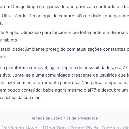
erna: Design limpo e organizado que prioriza o conteúdo e a fac
Ultra-rápido: Tecnologia de compressão de dados que garante 
e.
de Ampla: Otimizado para funcionar perfeitamente em diverso
 tablets.
stabilidade: Ambiente protegido com atualizações constantes p
ade.
 plataforma confiável, ágil e repleta de possibilidades, o af77 
sitivo. Junte-se a uma comunidade crescente de usuários que 
e lazer com esta ferramenta poderosa. Não perca tempo com a
cem pouco conteúdo; baixe agora mesmo o af77 e descubra u
na palma da sua mão.
Termos de uso
Política de privacidade
Verificado Novo - 111bet Brasil Promo Pix 💎. Todos os dir