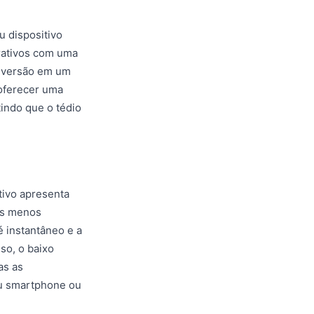
 dispositivo
erativos com uma
diversão em um
 oferecer uma
tindo que o tédio
ativo apresenta
ios menos
é instantâneo e a
o, o baixo
as as
eu smartphone ou